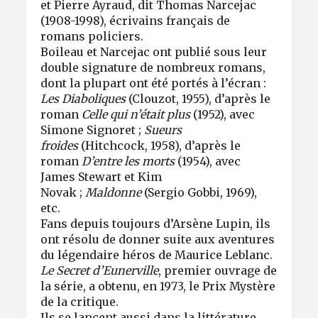
et Pierre Ayraud, dit Thomas Narcejac
(1908-1998), écrivains français de
romans policiers.
Boileau et Narcejac ont publié sous leur
double signature de nombreux romans,
dont la plupart ont été portés à l’écran :
Les Diaboliques
(Clouzot, 1955), d’après le
roman
Celle qui n’était plus
(1952), avec
Simone Signoret ;
Sueurs
froides
(Hitchcock, 1958), d’après le
roman
D’entre les morts
(1954), avec
James Stewart et Kim
Novak ;
Maldonne
(Sergio Gobbi, 1969),
etc.
Fans depuis toujours d’Arsène Lupin, ils
ont résolu de donner suite aux aventures
du légendaire héros de Maurice Leblanc.
Le Secret d’Eunerville
, premier ouvrage de
la série, a obtenu, en 1973, le Prix Mystère
de la critique.
Ils se lancent aussi dans la littérature