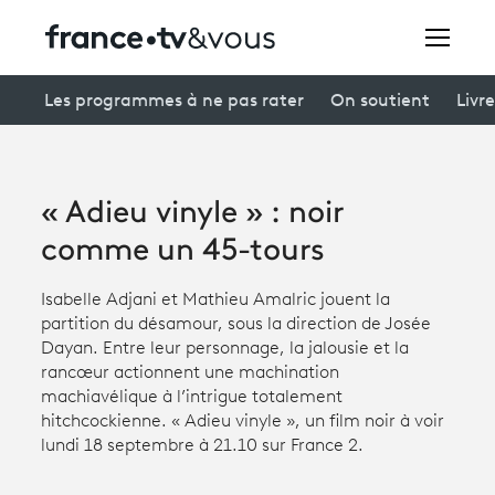
Rechercher
Les programmes à ne pas rater
On soutient
Livre
Festivals
« Adieu vinyle » : noir
Creators
comme un 45-tours
À la une
Isabelle Adjani et Mathieu Amalric jouent la
partition du désamour, sous la direction de Josée
Participer et assister à une émission
Dayan. Entre leur personnage, la jalousie et la
rancœur actionnent une machination
À votre écoute
machiavélique à l’intrigue totalement
hitchcockienne. « Adieu vinyle », un film noir à voir
Productions et innovation
lundi 18 septembre à 21.10 sur France 2.
Programme
tv