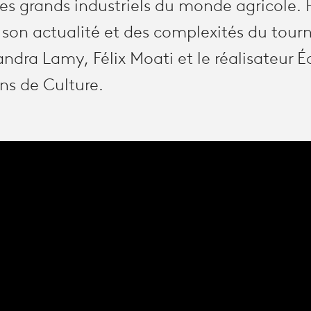
es grands industriels du monde agricole. P
 son actualité et des complexités du tour
andra Lamy, Félix Moati et le réalisateur
ans de Culture.