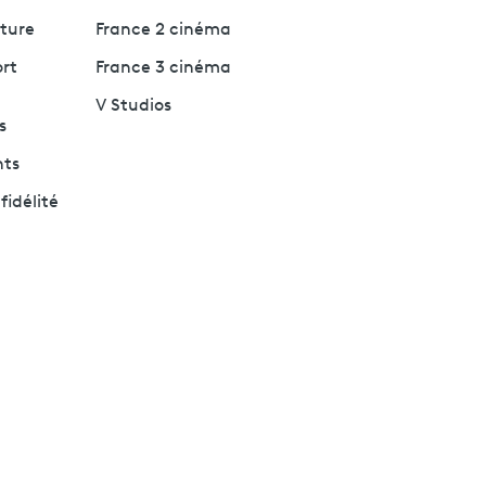
lture
France 2 cinéma
ort
France 3 cinéma
V Studios
s
nts
fidélité