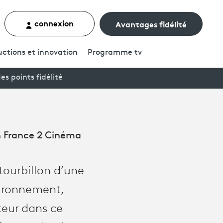
connexion
Avantages fidélité
rcher un contenu
ctions et innovation
Programme
tv
es points fidélité
on France 2 Cinéma
 tourbillon d’une
nvironnement,
teur dans ce