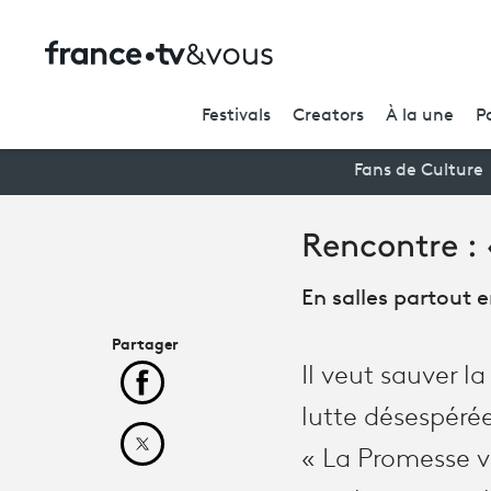
Festivals
Creators
À la une
P
Fans de Culture
Rencontre : 
En salles partout 
Partager
Il veut sauver la
Partager cet article sur Facebook
lutte désespérée
Partager cet article sur X
« La Promesse v