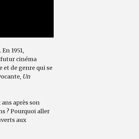
 En 1951,
u futur cinéma
e et de genre qui se
ovocante,
Un
x ans après son
s ? Pourquoi aller
uverts aux