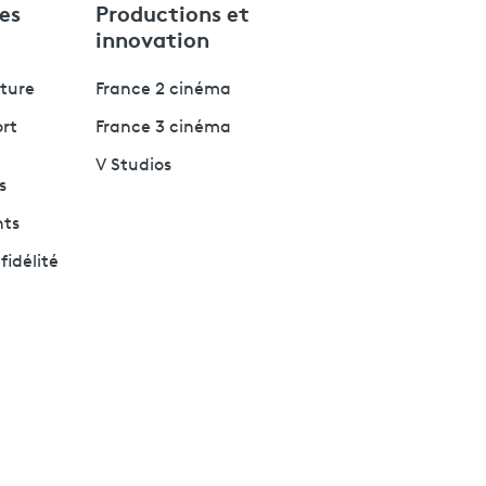
es
Productions et
innovation
lture
France 2 cinéma
ort
France 3 cinéma
V Studios
s
nts
fidélité