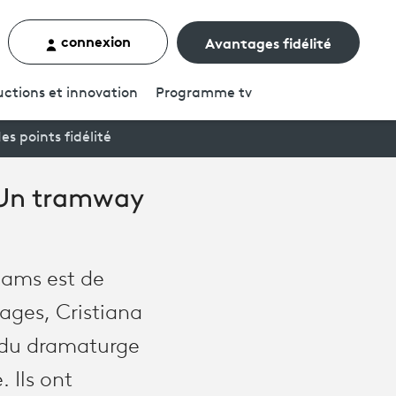
connexion
Avantages fidélité
rcher un contenu
ctions et innovation
Programme
tv
es points fidélité
 Un tramway
iams est de
nages, Cristiana
s du dramaturge
 Ils ont