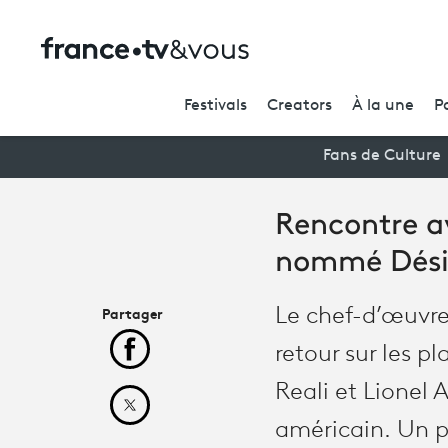
Festivals
Creators
À la une
P
Fans de Culture
Rencontre a
nommé Dési
Partager
Le chef-d’œuvre
retour sur les p
Partager cet article sur Facebook
Reali et Lionel
Partager cet article sur X
américain. Un p