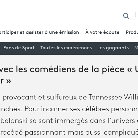
Reche
articiper et assister à une émission
À votre écoute
Produ
Fans de Sport
Toutes les expériences
Les gagnants
M
vec les comédiens de la pièce «
r »
 provocant et sulfureux de Tennessee Will
lanches. Pour incarner ses célèbres person
 Abelanski se sont immergés dans l’univer
rocédé passionnant mais aussi compliqué.