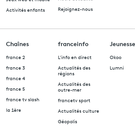
Jeux web et mobile
Rejoignez-nous
Activités enfants
Chaînes
franceinfo
Jeuness
france 2
L'info en direct
Okoo
france 3
Actualités des
Lumni
régions
france 4
Actualités des
france 5
outre-mer
france tv slash
francetv sport
la 1ère
Actualités culture
Géopolis