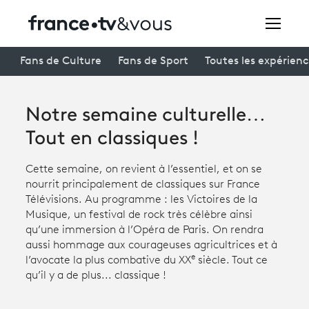
Rechercher
Fans de Culture
Fans de Sport
Toutes les expérien
Notre semaine culturelle…
Festivals
Tout en classiques !
Creators
Cette semaine, on revient à l’essentiel, et on se
À la une
nourrit principalement de classiques sur France
Télévisions. Au programme : les Victoires de la
Participer et assister à une émission
Musique, un festival de rock très célèbre ainsi
qu’une immersion à l’Opéra de Paris. On rendra
À votre écoute
aussi hommage aux courageuses agricultrices et à
e
l’avocate la plus combative du XX
siècle. Tout ce
Productions et innovation
qu’il y a de plus... classique !
Programme
tv