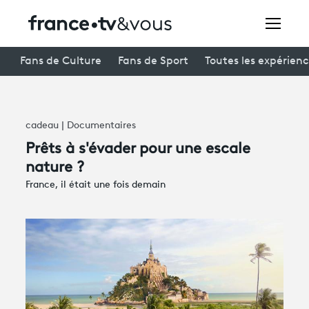
Rechercher
Fans de Culture
Fans de Sport
Toutes les expérien
Festivals
cadeau | Documentaires
Creators
Prêts à s'évader pour une escale
nature ?
À la une
France, il était une fois demain
Participer et assister à une émission
À votre écoute
Productions et innovation
Programme
tv