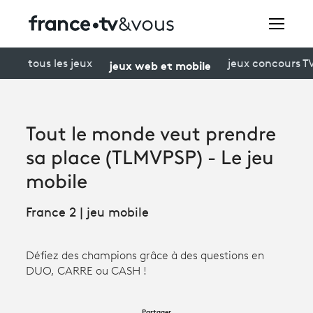
Rechercher
jeux web et mobile
tous les jeux
jeux concours T
Festivals
Tout le monde veut prendre
Creators
sa place (TLMVPSP) - Le jeu
À la une
mobile
Participer et assister à une émission
France 2 | jeu mobile
À votre écoute
Défiez des champions grâce à des questions en
Productions et innovation
DUO, CARRE ou CASH !
Programme
tv
Partager