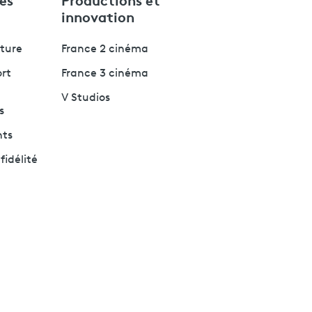
innovation
lture
France 2 cinéma
ort
France 3 cinéma
V Studios
s
nts
fidélité