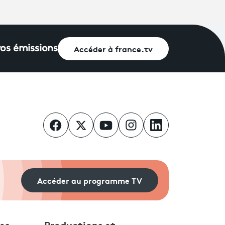
Accéder à france.tv
vos émissions
Accéder au programme TV
es
Productions et