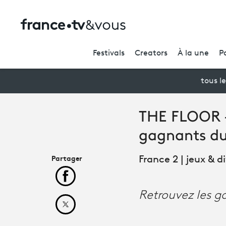
Festivals
Creators
À la une
P
tous le
THE FLOOR 
gagnants du
Partager
France 2 | jeux & 
Partager cet article sur Facebook
Retrouvez les g
Partager cet article sur X