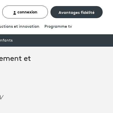
connexion
Avantages fidélité
rcher un contenu
ctions et innovation
Programme
tv
enfants
ement et
V