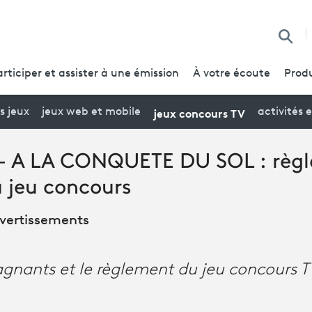
Reche
articiper et assister à une émission
À votre écoute
Produ
jeux concours TV
s jeux
jeux web et mobile
activités 
- A LA CONQUETE DU SOL : règl
 jeu concours
divertissements
agnants et le règlement du jeu concours T