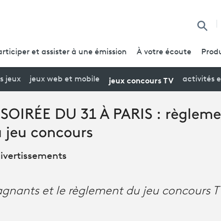
Reche
articiper et assister à une émission
À votre écoute
Produ
jeux concours TV
s jeux
jeux web et mobile
activités 
OIRÉE DU 31 À PARIS : règleme
 jeu concours
Divertissements
agnants et le règlement du jeu concours T