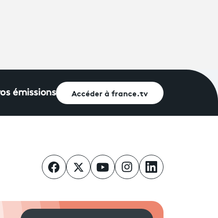
Accéder à france.tv
vos émissions