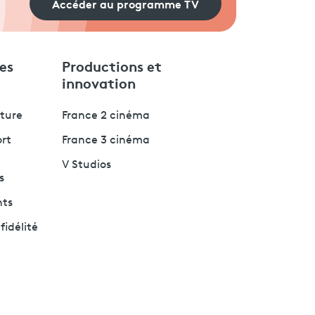
Accéder au programme TV
es
Productions et
innovation
lture
France 2 cinéma
ort
France 3 cinéma
V Studios
s
nts
fidélité