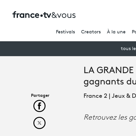
Festivals
Creators
À la une
P
tous le
LA GRANDE S
gagnants du
Partager
France 2 | Jeux & 
Partager cet article sur Facebook
Retrouvez les g
Partager cet article sur X