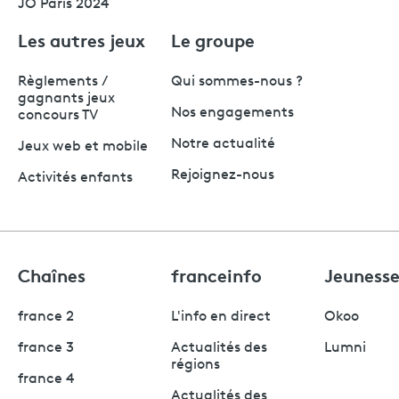
JO Paris 2024
Les autres jeux
Le groupe
Règlements /
Qui sommes-nous ?
gagnants jeux
Nos engagements
concours TV
Notre actualité
Jeux web et mobile
Rejoignez-nous
Activités enfants
Chaînes
franceinfo
Jeuness
france 2
L'info en direct
Okoo
france 3
Actualités des
Lumni
régions
france 4
Actualités des