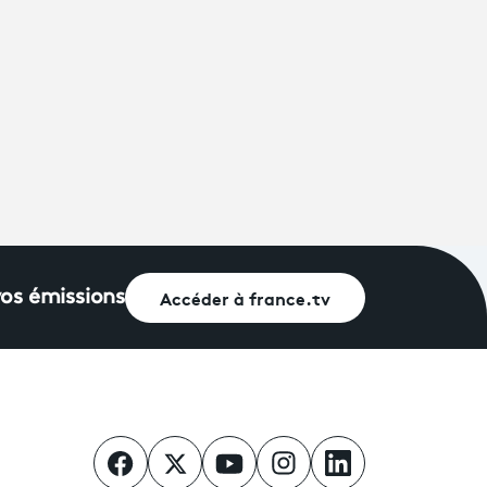
Accéder à france.tv
vos émissions