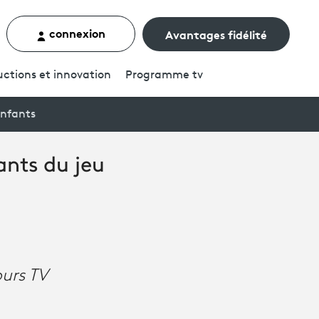
connexion
Avantages fidélité
rcher un contenu
ctions et innovation
Programme
tv
enfants
nts du jeu
ours TV