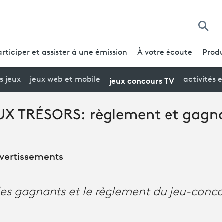
Reche
articiper et assister à une émission
À votre écoute
Produ
jeux concours TV
s jeux
jeux web et mobile
activités 
X TRÉSORS: règlement et gagna
divertissements
les gagnants et le règlement du jeu-conc