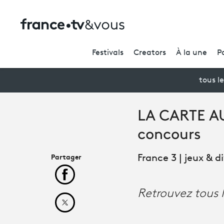
Festivals
Creators
À la une
P
tous le
LA CARTE AU
concours
Partager
France 3 | jeux & 
Partager cet article sur Facebook
Retrouvez tous 
Partager cet article sur X