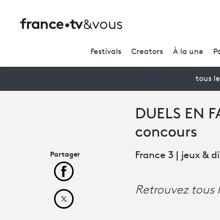
Festivals
Creators
À la une
P
tous le
DUELS EN FA
concours
Partager
France 3 | jeux & 
Partager cet article sur Facebook
Retrouvez tous 
Partager cet article sur X