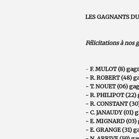
LES GAGNANTS DU 
Félicitations à nos
-
F. MULOT (8) gag
- R. ROBERT (48) g
- T. NOUET (06) ga
- R. PHILIPOT (22)
- R. CONSTANT (30)
- C. JANAUDY (01) 
- E. MIGNARD (03) 
- E. GRANGE (31) g
- N. ARRIVE (59) ga