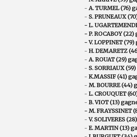
-
A. TURMEL (76) g
-
S. PRUNEAUX (70
- L. UGARTEMENDIA
- P. ROCABOY (22) 
- V. LOPPINET (79)
-
H. DEMARETZ (46)
-
A. ROUAT (29) ga
-
S. SORRIAUX (59)
-
K.MASSIF (41) ga
-
M. BOURRE (44) g
-
L. CROUQUET (60)
-
B. VIOT (13) gagn
- M. FRAYSSINET (8
-
V. SOLIVERES (28
-
E. MARTIN (13) g
-
J. BURGUET (34) 