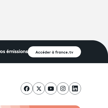
Accéder à france.tv
vos émissions