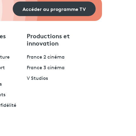
Accéder au programme TV
es
Productions et
innovation
lture
France 2 cinéma
ort
France 3 cinéma
V Studios
s
nts
fidélité