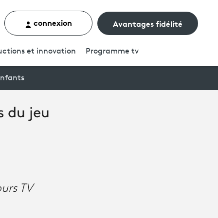
connexion
Avantages fidélité
rcher un contenu
ctions et innovation
Programme
tv
enfants
 du jeu
ours TV