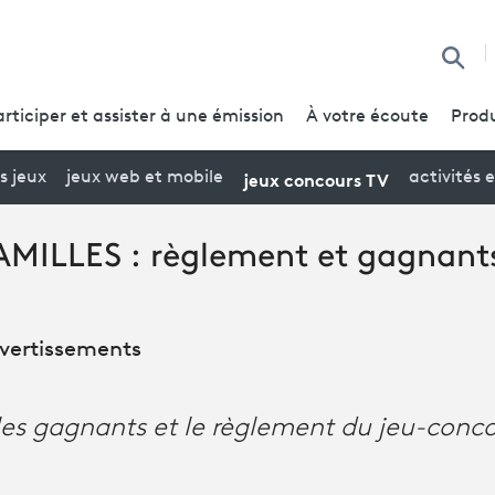
Reche
articiper et assister à une émission
À votre écoute
Produ
jeux concours TV
s jeux
jeux web et mobile
activités 
MILLES : règlement et gagnants
divertissements
les gagnants et le règlement du jeu-conc