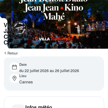
Programme
tv
Avantages fidélité
VILLA
JAMEL
connexion
COMEDY
CLUB
Retour
Date
du 22 juillet 2026 au 26 juillet 2026
Lieu
Cannes
Infos météo