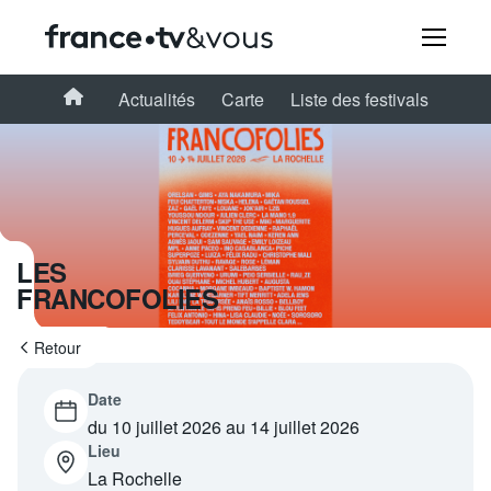
Rechercher
Accueil
Actualités
Carte
Liste des festivals
Festivals
Creators
LES
FRANCOFOLIES
À la une
Retour
Participer et assister à une émission
Date
À votre écoute
du 10 juillet 2026 au 14 juillet 2026
Lieu
Productions et innovation
La Rochelle