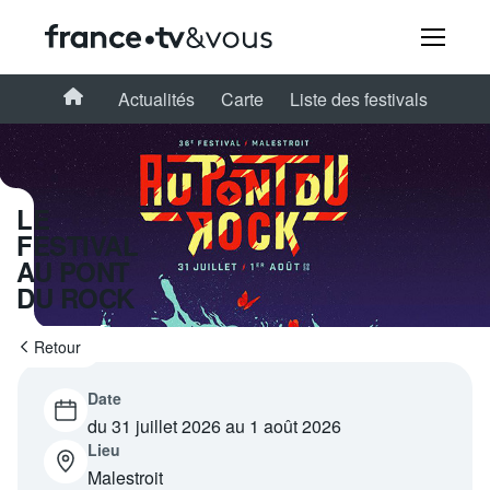
Rechercher
Accueil
Actualités
Carte
Liste des festivals
Festivals
LE
FESTIVAL
Creators
AU PONT
DU ROCK
À la une
Retour
Participer et assister à une émission
Date
À votre écoute
du 31 juillet 2026 au 1 août 2026
Lieu
Productions et innovation
Malestroit