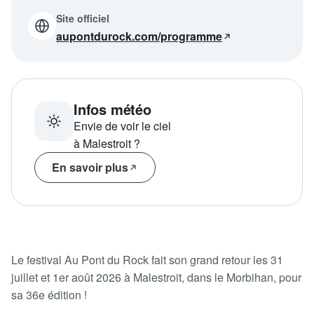
Programme
tv
Site officiel
aupontdurock.com/programme
Avantages fidélité
connexion
Infos météo
Envie de voir le ciel
à Malestroit ?
En savoir plus
Le festival Au Pont du Rock fait son grand retour les 31
juillet et 1er août 2026 à Malestroit, dans le Morbihan, pour
sa 36e édition !