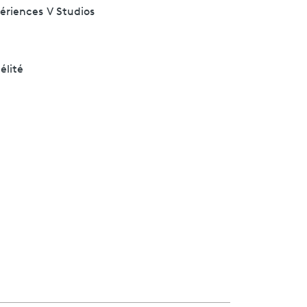
périences
V Studios
élité