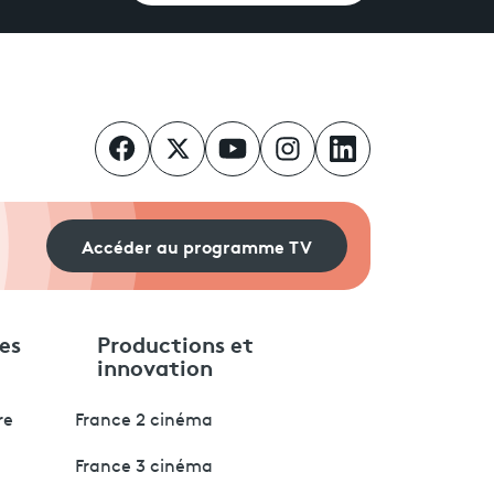
Accéder au programme TV
es
Productions et
innovation
re
France 2 cinéma
France 3 cinéma