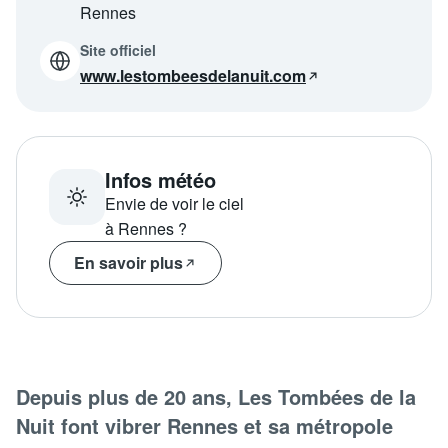
Rennes
Programme
tv
Site officiel
www.lestombeesdelanuit.com
Avantages fidélité
connexion
Infos météo
Envie de voir le ciel
à Rennes ?
En savoir plus
Depuis plus de 20 ans, Les Tombées de la
Nuit font vibrer Rennes et sa métropole