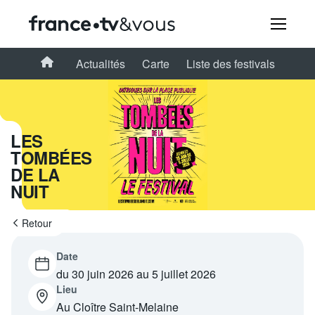
Rechercher
Accueil
Actualités
Carte
Liste des festivals
Festivals
LES
TOMBÉES
Creators
DE LA
NUIT
À la une
Retour
Participer et assister à une émission
Date
À votre écoute
du 30 juin 2026 au 5 juillet 2026
Lieu
Productions et innovation
Au Cloître Saint-Melaine