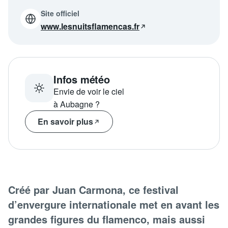
Programme
tv
Site officiel
www.lesnuitsflamencas.fr
Avantages fidélité
connexion
Infos météo
Envie de voir le ciel
à Aubagne ?
En savoir plus
Créé par Juan Carmona, ce festival
d’envergure internationale met en avant les
grandes figures du flamenco, mais aussi