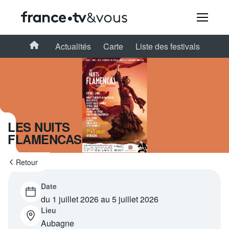
Rechercher
Accueil
Actualités
Carte
Liste des festivals
Festivals
Creators
LES NUITS
FLAMENCAS
À la une
Retour
Participer et assister à une émission
Date
À votre écoute
du 1 juillet 2026 au 5 juillet 2026
Lieu
Productions et innovation
Aubagne