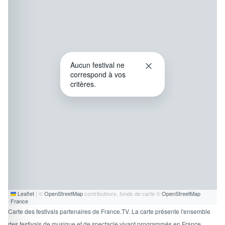
Programme
tv
Avantages fidélité
Aucun festival ne
connexion
correspond à vos
critères.
Leaflet
|
©
OpenStreetMap
contributeurs, fonds de carte ©
OpenStreetMap
France
Carte des festivals partenaires de France.TV. La carte présente l'ensemble
des festivals de musique et de spectacle vivant programmés en France.