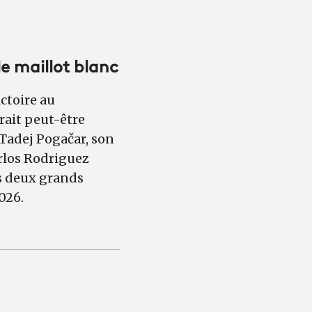
e maillot blanc
ctoire au
rait peut-être
Tadej Pogačar, son
arlos Rodriguez
s deux grands
026.