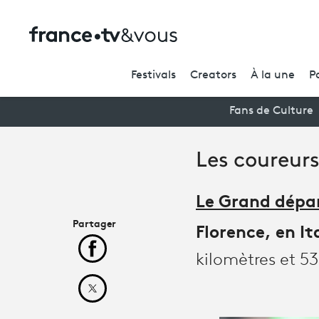
Festivals
Creators
À la une
P
Fans de Culture
Les coureurs
Le Grand dépar
Partager
Florence, en Ita
Partager cet article sur Facebook
kilomètres et 5
Partager cet article sur X