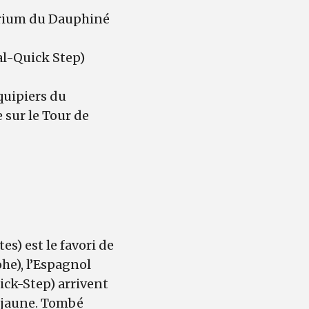
érium du Dauphiné
al-Quick Step)
quipiers du
 sur le Tour de
s) est le favori de
he), l’Espagnol
ick-Step) arrivent
t jaune. Tombé