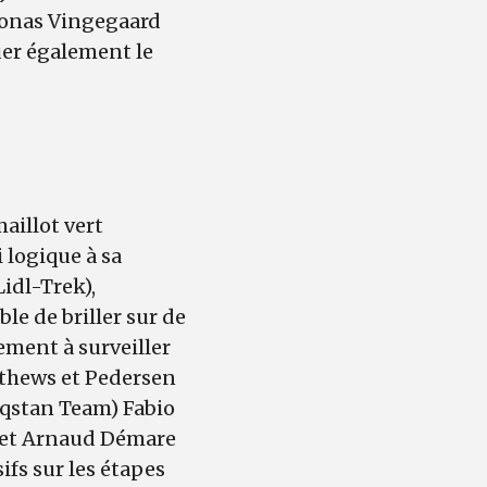
 Jonas Vingegaard
uer également le
aillot vert
 logique à sa
idl-Trek),
le de briller sur de
ement à surveiller
atthews et Pedersen
aqstan Team) Fabio
 et Arnaud Démare
ifs sur les étapes