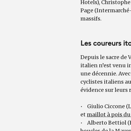
Hotels), Christophe
Page (Intermarché-W
massifs.
Les coureurs it
Depuis le sacre de 
italien n’est venu
une décennie. Ave
cyclistes italiens 
évidence sur leurs 
• Giulio Ciccone (L
et
maillot à pois d
• Alberto Bettiol 
boucles de la Maye