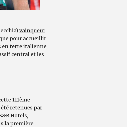
tecchia)
vainqueur
ique pour accueillir
 en terre italienne,
ssif central et les
cette 111ème
 été retenues par
B&B Hotels,
s la première