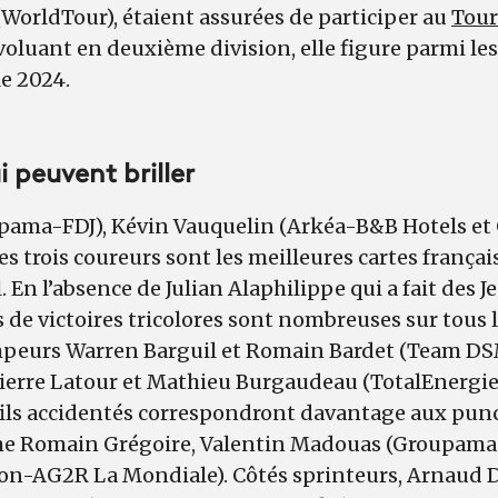
WorldTour), étaient assurées de participer au
Tour
voluant en deuxième division, elle figure parmi le
e 2024.
i peuvent briller
pama-FDJ), Kévin Vauquelin (Arkéa-B&B Hotels et
Les trois coureurs sont les meilleures cartes françai
 En l’absence de Julian Alaphilippe qui a fait des
s de victoires tricolores sont nombreuses sur tous l
mpeurs Warren Barguil et Romain Bardet (Team D
Pierre Latour et Mathieu Burgaudeau (TotalEnergie
fils accidentés correspondront davantage aux pun
me Romain Grégoire, Valentin Madouas (Groupama-
lon-AG2R La Mondiale). Côtés sprinteurs, Arnaud