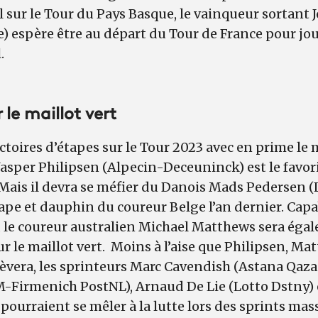
 sur le Tour du Pays Basque, le vainqueur sortant
) espère être au départ du Tour de France pour jo
.
 le maillot vert
ctoires d’étapes sur le Tour 2023 avec en prime le m
Jasper Philipsen (Alpecin-Deceuninck) est le favori
Mais il devra se méfier du Danois Mads Pedersen (L
pe et dauphin du coureur Belge l’an dernier. Capab
 le coureur australien Michael Matthews sera égal
ur le maillot vert. Moins à l’aise que Philipsen, M
élèvera, les sprinteurs Marc Cavendish (Astana Qaz
-Firmenich PostNL), Arnaud De Lie (Lotto Dstny)
pourraient se mêler à la lutte lors des sprints mass