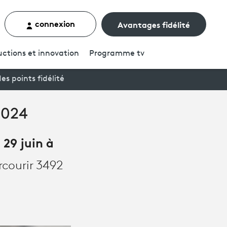
connexion
Avantages fidélité
rcher un contenu
ctions et innovation
Programme
tv
es points fidélité
2024
 29 juin à
rcourir 3492