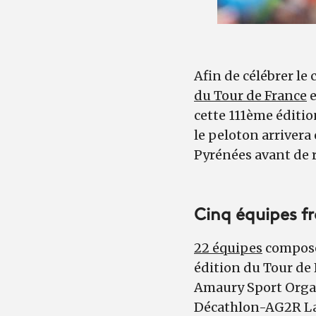
Afin de célébrer le
du Tour de France
e
cette 111ème éditio
le peloton arrivera 
Pyrénées avant de r
Cinq équipes f
22 équipes
composée
édition du Tour de 
Amaury Sport Organ
Décathlon-AG2R La 