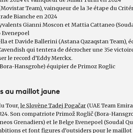
Movistar Team), vainqueur de la 3e étape du Crit
Strade Bianche en 2024
yvalents Gianni Moscon et Mattia Cattaneo (Soud
o Evenepoel
la et Davide Ballerini (Astana Qazaqstan Team), é
vendish qui tentera de décrocher une 35e victoire
er le record d’Eddy Merckx.
Bora-Hansgrohe) équipier de Primoz Roglic
s au maillot jaune
du Tour,
le Slovène Tadej Pogačar
(UAE Team Emirate
024. Son compatriote Primož Roglič (Bora-Hansgro
neos Grenadiers) et le Belge Evenepoel (Soudal Qu
itions et font figures d’outsiders pour le maillo