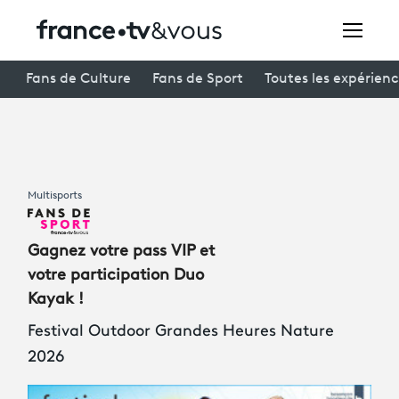
Rechercher
Fans de Culture
Fans de Sport
Toutes les expérien
Festivals
Creators
Multisports
À la une
Gagnez votre pass VIP et
Participer et assister à une émission
votre participation Duo
Kayak !
À votre écoute
Festival Outdoor Grandes Heures Nature
Productions et innovation
2026
Programme
tv