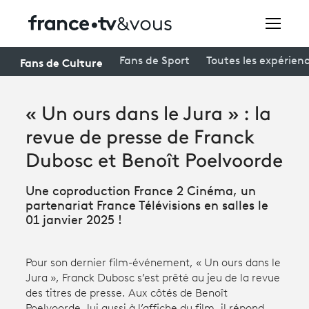
Rechercher
Fans de Culture
Fans de Sport
Toutes les expérien
« Un ours dans le Jura » : la
Festivals
revue de presse de Franck
Creators
Dubosc et Benoît Poelvoorde
À la une
Une coproduction France 2 Cinéma, un
Participer et assister à une émission
partenariat France Télévisions en salles le
01 janvier 2025 !
À votre écoute
Productions et innovation
Pour son dernier film-événement, « Un ours dans le
Jura », Franck Dubosc s’est prêté au jeu de la revue
Programme
tv
des titres de presse. Aux côtés de Benoît