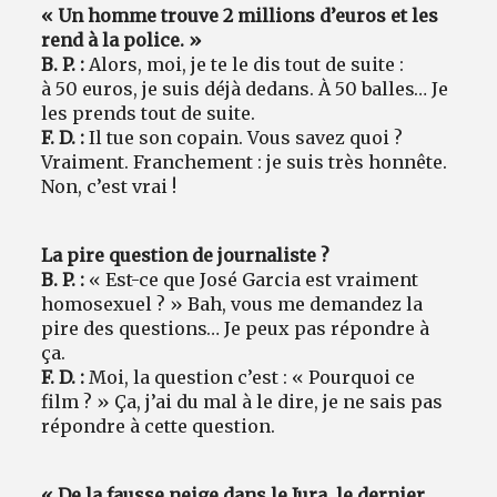
« Un homme trouve 2 millions d’euros et les
rend à la police. »
B. P. :
Alors, moi, je te le dis tout de suite :
à 50 euros, je suis déjà dedans. À 50 balles… Je
les prends tout de suite.
F. D. :
Il tue son copain. Vous savez quoi ?
Vraiment. Franchement : je suis très honnête.
Non, c’est vrai !
La pire question de journaliste ?
B. P. :
« Est-ce que José Garcia est vraiment
homosexuel ? » Bah, vous me demandez la
pire des questions… Je peux pas répondre à
ça.
F. D. :
Moi, la question c’est : « Pourquoi ce
film ? » Ça, j’ai du mal à le dire, je ne sais pas
répondre à cette question.
« De la fausse neige dans le Jura, le dernier