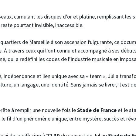
eaux, cumulant les disques d’or et platine, remplissant les s
este pourtant invisible, inaccessible.
 quartiers de Marseille à son ascension fulgurante, ce docu
À travers ceux qui l’ont connu et accompagné à ses débuts 
arné, qui a redéfini les codes de l’industrie musicale en impo
, indépendance et lien unique avec sa « team », Jul a transf
ulture, un langage, une identité. Sans jamais se livrer, il est
prête à remplir une nouvelle fois le
Stade de France
et le st
e fil d’un phénomène unique, entre mystère, succès et révolu
ivi de la diffusion à
22.30
du concert de Jul au
Stade de F