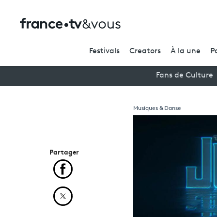
Festivals
Creators
À la une
P
Fans de Culture
Musiques & Danse
Partager
Partager cet article sur Facebook
Partager cet article sur X