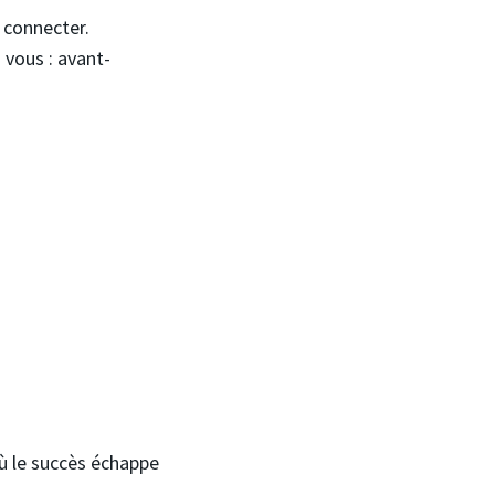
s connecter.
 vous : avant-
 où le succès échappe