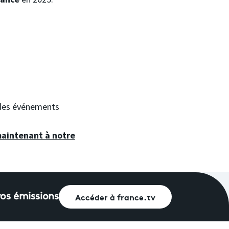
à des événements
maintenant à notre
Accéder à france.tv
vos émissions