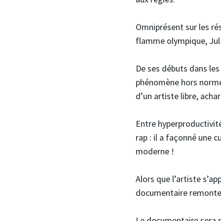
Omniprésent sur les rés
flamme olympique, Jul r
De ses débuts dans les
phénomène hors norme. 
d’un artiste libre, ach
Entre hyperproductivité
rap : il a façonné une c
moderne !
Alors que l’artiste s’ap
documentaire remonte l
Le documentaire sera su