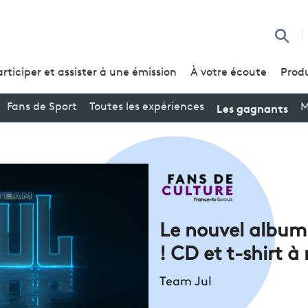
Reche
articiper et assister à une émission
À votre écoute
Produ
Les gagnants
Fans de Sport
Toutes les expériences
M
Le nouvel album 
! CD et t-shirt à
Team Jul