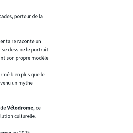
tades, porteur de la
mentaire raconte un
se dessine le portrait
sant son propre modèle.
ormé bien plus que le
 devenu un mythe
ade
Vélodrome
, ce
tion culturelle.
rance
en 2025.