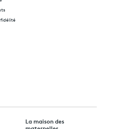
s
nts
fidélité
e
La maison des
maternelles