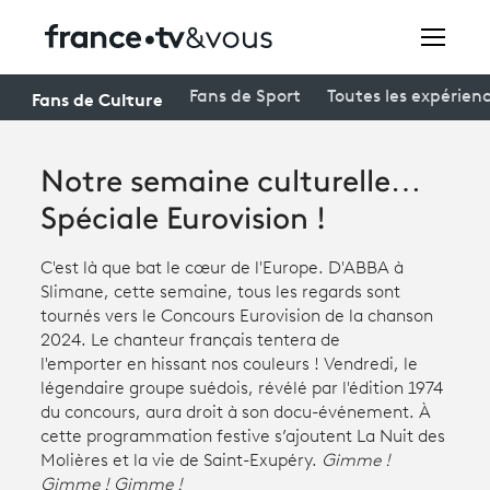
Rechercher
Fans de Culture
Fans de Sport
Toutes les expérien
Notre semaine culturelle…
Festivals
Spéciale Eurovision !
Creators
C'est là que bat le cœur de l'Europe. D'ABBA à
À la une
Slimane, cette semaine, tous les regards sont
tournés vers le Concours Eurovision de la chanson
Participer et assister à une émission
2024. Le chanteur français tentera de
l'emporter en hissant nos couleurs ! Vendredi, le
À votre écoute
légendaire groupe suédois, révélé par l'édition 1974
du concours, aura droit à son docu-événement. À
Productions et innovation
cette programmation festive s’ajoutent La Nuit des
Programme
Molières et la vie de Saint-Exupéry.
tv
Gimme !
Gimme ! Gimme !