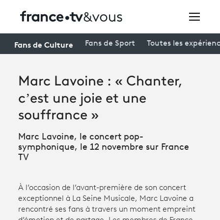
Rechercher
Fans de Culture
Fans de Sport
Toutes les expérien
Marc Lavoine : « Chanter,
Festivals
c’est une joie et une
Creators
souffrance »
À la une
Marc Lavoine, le concert pop-
Participer et assister à une émission
symphonique, le 12 novembre sur France
TV
À votre écoute
Productions et innovation
À l’occasion de l’avant-première de son concert
exceptionnel à La Seine Musicale, Marc Lavoine a
Programme
tv
rencontré ses fans à travers un moment empreint