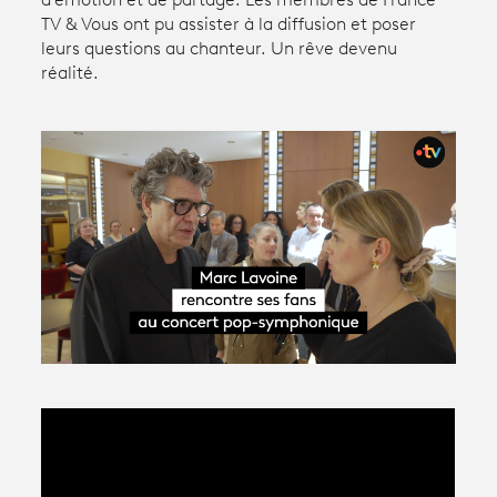
d’émotion et de partage. Les membres de France
TV & Vous ont pu assister à la diffusion et poser
leurs questions au chanteur. Un rêve devenu
Avantages fidélité
réalité.
connexion