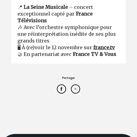
📍
La Seine Musicale
– concert
exceptionnel capté par
France
Télévisions
🎶 Avec l’orchestre symphonique pour
une réinterprétation inédite de ses plus
grands titres
🖥️ À (re)voir le 12 novembre sur
france.tv
🤝 En partenariat avec
France TV & Vous
Partager
Partager cet article sur Face
Partager cet article sur