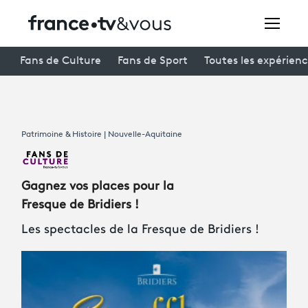
Rechercher
Fans de Culture
Fans de Sport
Toutes les expérien
Festivals
Patrimoine & Histoire | Nouvelle-Aquitaine
Creators
À la une
Gagnez vos places pour la
Participer et assister à une émission
Fresque de Bridiers !
Les spectacles de la Fresque de Bridiers !
À votre écoute
Productions et innovation
Programme
tv