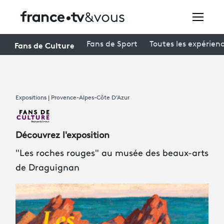
Rechercher
Fans de Culture
Fans de Sport
Toutes les expérien
Festivals
Expositions | Provence-Alpes-Côte D’Azur
Creators
À la une
Découvrez l'exposition
Participer et assister à une émission
"Les roches rouges" au musée des beaux-arts
de Draguignan
À votre écoute
Productions et innovation
Programme
tv