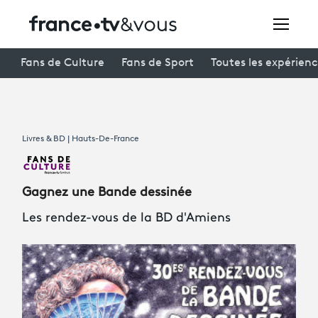
Rechercher
Fans de Culture
Fans de Sport
Toutes les expérien
Festivals
Livres & BD | Hauts-De-France
Creators
À la une
Gagnez une Bande dessinée
Participer et assister à une émission
Les rendez-vous de la BD d'Amiens
À votre écoute
Productions et innovation
Programme
tv