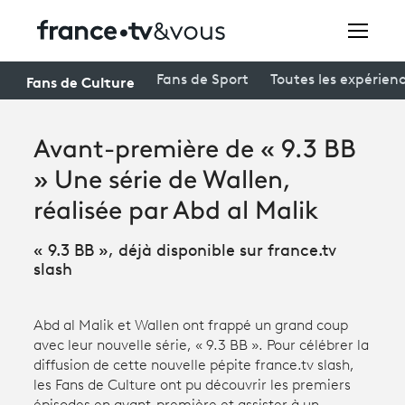
Rechercher
Fans de Culture
Fans de Sport
Toutes les expérien
Avant-première de « 9.3 BB
Festivals
» Une série de Wallen,
Creators
réalisée par Abd al Malik
À la une
« 9.3 BB », déjà disponible sur france.tv
Participer et assister à une émission
slash
À votre écoute
Abd al Malik et Wallen ont frappé un grand coup
Productions et innovation
avec leur nouvelle série, « 9.3 BB ». Pour célébrer la
diffusion de cette nouvelle pépite france.tv slash,
Programme
tv
les Fans de Culture ont pu découvrir les premiers