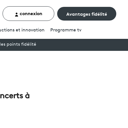
connexion
Avantages fidélité
rcher un contenu
ctions et innovation
Programme
tv
es points fidélité
ncerts à