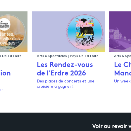
s De La Loire
Arts & Spectacles | Pays De La Loire
Arts & Sp
Les Rendez-vous
Le C
ion
de l'Erdre 2026
Manq
Des places de concerts et une
Un week-
croisière à gagner !
er
Voir ou revoir 