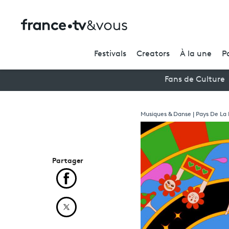
Festivals
Creators
À la une
P
Fans de Culture
Musiques & Danse | Pays De La 
Partager
Partager cet article sur Facebook
Partager cet article sur X