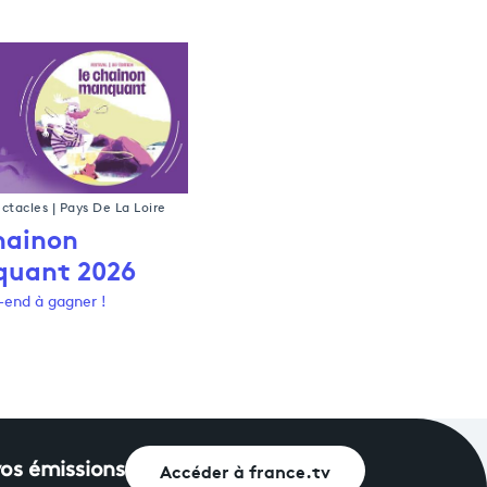
ectacles | Pays De La Loire
hainon
uant 2026
end à gagner !
Accéder à france.tv
vos émissions