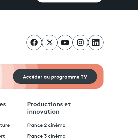
Accéder au programme TV
es
Productions et
innovation
lture
France 2 cinéma
ort
France 3 cinéma