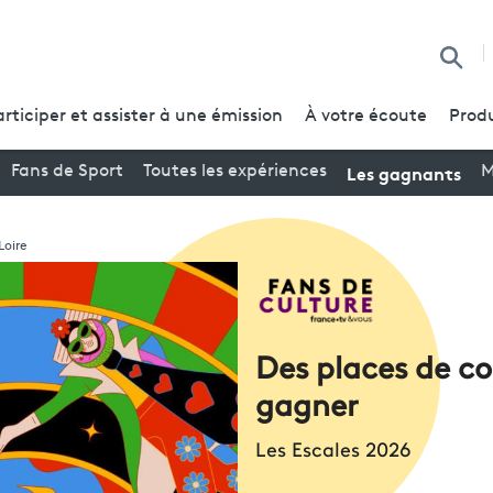
Reche
articiper et assister à une émission
À votre écoute
Produ
Les gagnants
Fans de Sport
Toutes les expériences
M
Loire
Des places de co
gagner
Les Escales 2026