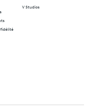
V Studios
s
nts
fidélité