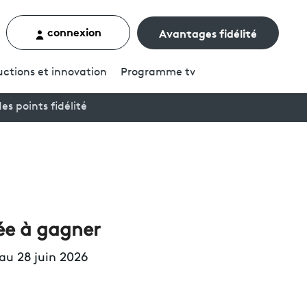
connexion
Avantages fidélité
rcher un contenu
ctions et innovation
Programme
tv
es points fidélité
ée à gagner
au 28 juin 2026