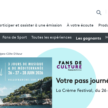
Reche
articiper et assister à une émission
À votre écoute
Produ
Les gagnants
Fans de Sport
Toutes les expériences
M
lpes-Côte D’Azur
Votre pass journ
La Crème Festival, du 26 