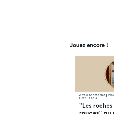
Jouez encore !
Arts & Spectacles | Pr
Côte D’Azur
"Les roches
rouges" au