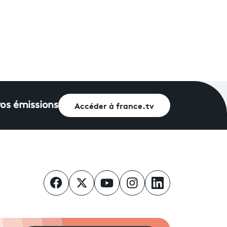
Accéder à france.tv
vos émissions