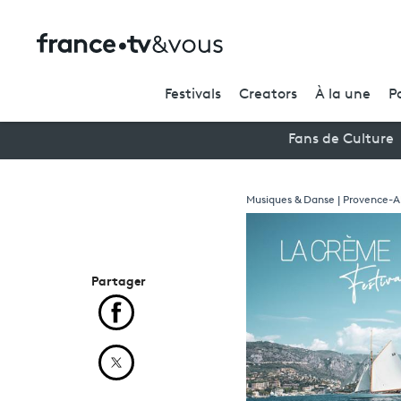
Festivals
Creators
À la une
P
Fans de Culture
Musiques & Danse | Provence-A
Partager
Partager cet article sur Facebook
Partager cet article sur X