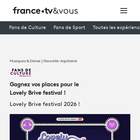
Rechercher
Fans de Culture
Fans de Sport
Toutes les expérien
Festivals
Musiques & Danse | Nouvelle-Aquitaine
Creators
À la une
Gagnez vos places pour le
Participer et assister à une émission
Lovely Brive festival !
Lovely Brive festival 2026 !
À votre écoute
Productions et innovation
Programme
tv