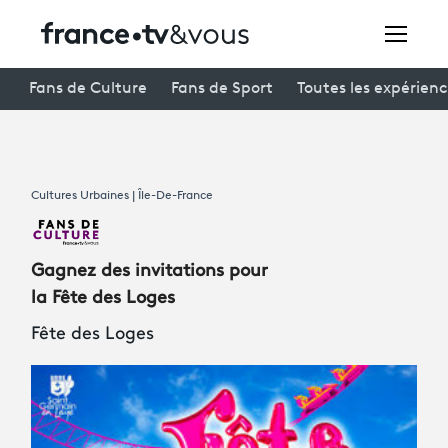
Rechercher
Fans de Culture
Fans de Sport
Toutes les expérien
Festivals
Cultures Urbaines | Île-De-France
Creators
À la une
Gagnez des invitations pour
Participer et assister à une émission
la Fête des Loges
Fête des Loges
À votre écoute
Productions et innovation
Programme
tv