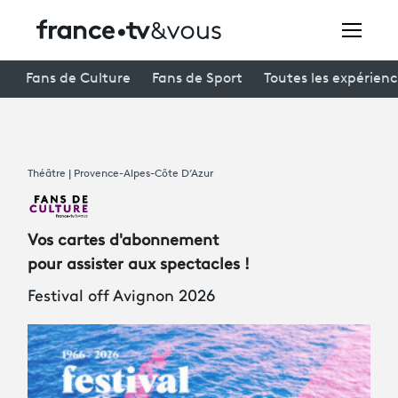
Rechercher
Fans de Culture
Fans de Sport
Toutes les expérien
Festivals
Théâtre | Provence-Alpes-Côte D’Azur
Creators
À la une
Vos cartes d'abonnement
Participer et assister à une émission
pour assister aux spectacles !
Festival off Avignon 2026
À votre écoute
Productions et innovation
Programme
tv