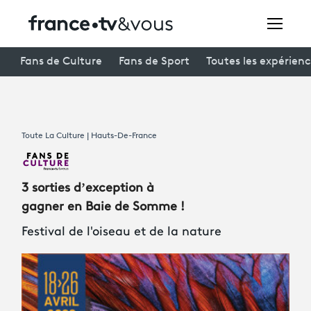
Rechercher
Fans de Culture
Fans de Sport
Toutes les expérien
Festivals
Toute La Culture | Hauts-De-France
Creators
À la une
3 sorties d’exception à
Participer et assister à une émission
gagner en Baie de Somme !
Festival de l'oiseau et de la nature
À votre écoute
Productions et innovation
Programme
tv