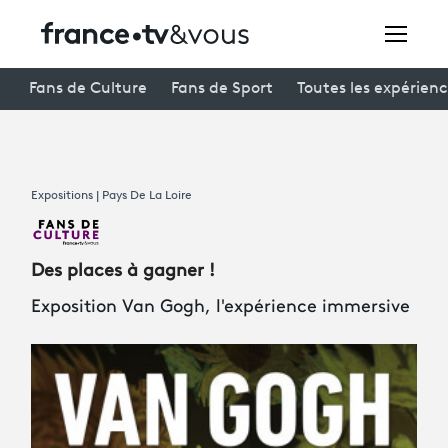
Rechercher
Fans de Culture
Fans de Sport
Toutes les expérien
Festivals
Expositions | Pays De La Loire
Creators
À la une
Des places à gagner !
Participer et assister à une émission
Exposition Van Gogh, l'expérience immersive
À votre écoute
Productions et innovation
Programme
tv