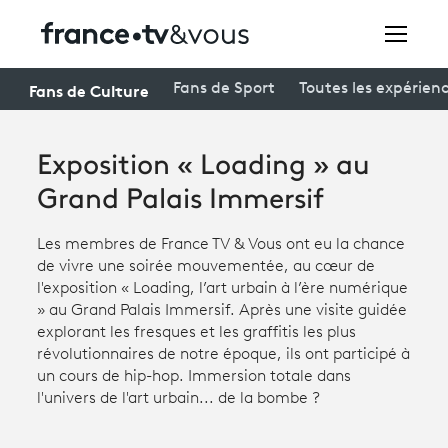
Rechercher
Fans de Culture
Fans de Sport
Toutes les expérien
Exposition « Loading » au
Festivals
Grand Palais Immersif
Creators
Les membres de France TV & Vous ont eu la chance
À la une
de vivre une soirée mouvementée, au cœur de
l'exposition « Loading, l’art urbain à l’ère numérique
Participer et assister à une émission
» au Grand Palais Immersif. Après une visite guidée
explorant les fresques et les graffitis les plus
À votre écoute
révolutionnaires de notre époque, ils ont participé à
un cours de hip-hop. Immersion totale dans
Productions et innovation
l'univers de l'art urbain... de la bombe ?
Programme
tv