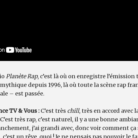
io
Planète Rap
, c’est là où on enregistre l’émission 
ce mythique depuis 1996, là où toute la scène rap f
ale – est passée.
ce TV & Vous :
C’est très
chill
, très en accord avec 
C’est très rap, c’est naturel, il y a une bonne ambian
ranchement, j’ai grandi avec, donc voir comment ça 
 c’est un rêve, quoi ! Je ne pensais pas pouvoir le fa