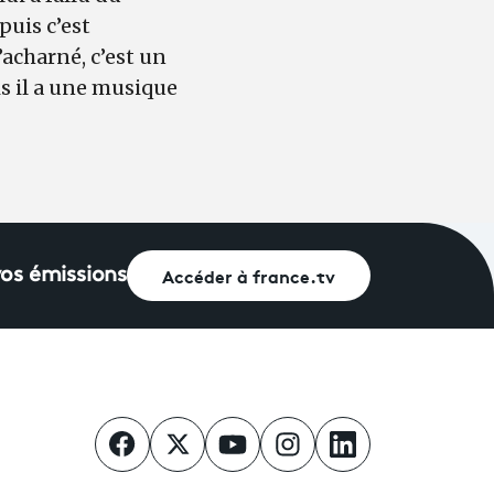
puis c’est
’acharné, c’est un
is il a une musique
Accéder à france.tv
vos émissions