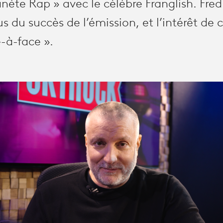
anète Rap » avec le célèbre Franglish. Fr
us du succès de l’émission, et l’intérêt de 
-à-face ».