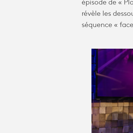
épisode de « Pl
révèle les desso
séquence « face