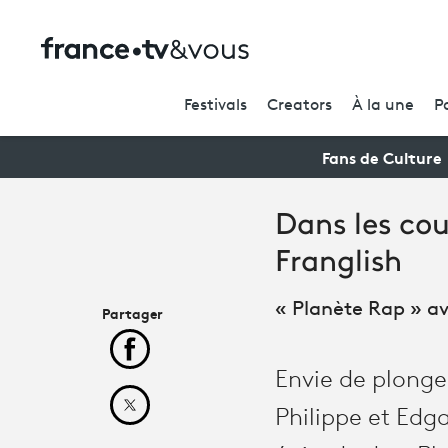
Festivals
Creators
À la une
P
Fans de Culture
Dans les cou
Franglish
« Planète Rap » ave
Partager
Partager cet article sur Facebook
Envie de plonger
Partager cet article sur X
Philippe et Edga