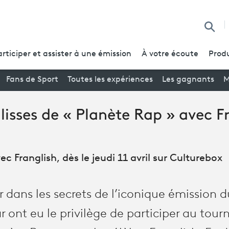
Reche
articiper et assister à une émission
À votre écoute
Produ
Fans de Sport
Toutes les expériences
Les gagnants
M
lisses de « Planète Rap » avec F
c Franglish, dès le jeudi 11 avril sur Culturebox
 dans les secrets de l’iconique émission d
r ont eu le privilège de participer au tou