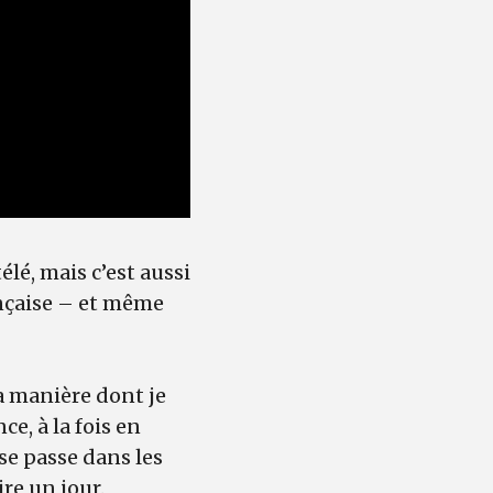
télé, mais c’est aussi
rançaise – et même
la manière dont je
ce, à la fois en
se passe dans les
ire un jour.