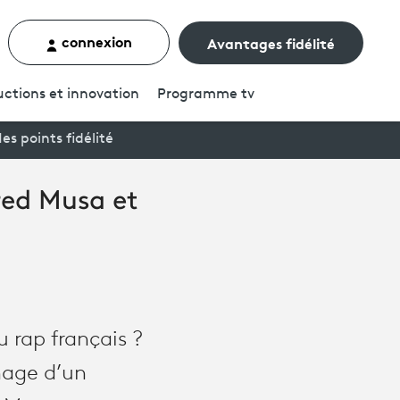
connexion
Avantages fidélité
rcher un contenu
ctions et innovation
Programme
tv
es points fidélité
red Musa et
u rap français ?
rnage d’un