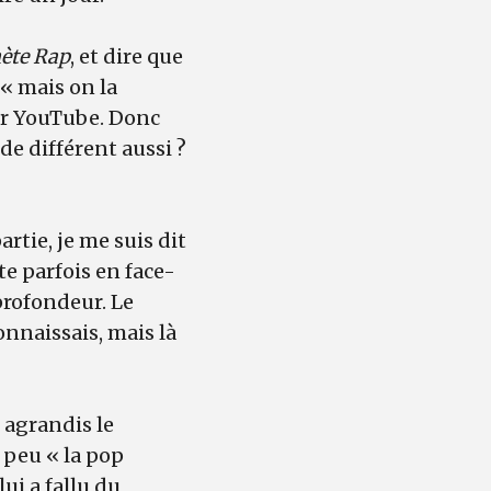
ète Rap
, et dire que
 « mais on la
sur YouTube. Donc
de différent aussi ?
artie, je me suis dit
te parfois en face-
profondeur. Le
connaissais, mais là
u agrandis le
un peu « la pop
lui a fallu du