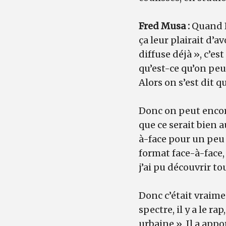
Fred Musa :
Quand F
ça leur plairait d’a
diffuse déjà », c’e
qu’est-ce qu’on peu
Alors on s’est dit q
Donc on peut encore 
que ce serait bien a
à-face pour un peu 
format face-à-face, 
j’ai pu découvrir t
Donc c’était vraimen
spectre, il y a le ra
urbaine ». Il a appo