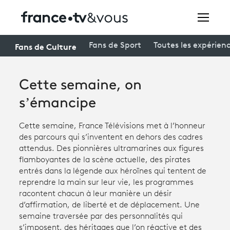
Rechercher
Fans de Culture
Fans de Sport
Toutes les expérien
Cette semaine, on
Festivals
s’émancipe
Creators
Cette semaine, France Télévisions met à l’honneur
À la une
des parcours qui s’inventent en dehors des cadres
attendus. Des pionnières ultramarines aux figures
Participer et assister à une émission
flamboyantes de la scène actuelle, des pirates
entrés dans la légende aux héroïnes qui tentent de
À votre écoute
reprendre la main sur leur vie, les programmes
racontent chacun à leur manière un désir
Productions et innovation
d’affirmation, de liberté et de déplacement. Une
Programme
semaine traversée par des personnalités qui
tv
s’imposent, des héritages que l’on réactive et des