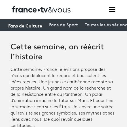
Rechercher
Fans de Culture
Fans de Sport
Toutes les expérien
Cette semaine, on réécrit
Festivals
l’histoire
Creators
Cette semaine, France Télévisions propose des
À la une
récits qui déplacent le regard et bousculent les
idées reçues. Une jeunesse caribéenne raconte sa
Participer et assister à une émission
propre histoire. Un grand nom de la recherche et
de la Résistance entre au Panthéon. Un polar
À votre écoute
d’animation imagine le futur sur Mars. Et pour finir
la semaine : cap sur les États-Unis avec une soirée
Productions et innovation
qui revisite ses grands symboles, ses mythes et ses
Programme
liens avec nous. De quoi revoir quelques
tv
certitudes…