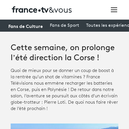
Rechercher
Fans de Culture
Fans de Sport
Toutes les expérien
Cette semaine, on prolonge
Festivals
l’été direction la Corse !
Creators
Quoi de mieux pour se donner un coup de boost à
À la une
la rentrée qu’un shot de vitamines ? France
Télévisions nous emmène recharger les batteries
Participer et assister à une émission
en Corse, puis en Polynésie ! De retour dans notre
salon, l’aventure se poursuit aux côtés d’un écrivain
À votre écoute
globe-trotteur : Pierre Loti. De quoi nous faire rêver
de l’été prochain !
Productions et innovation
Programme
tv