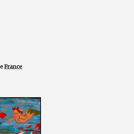
de
France