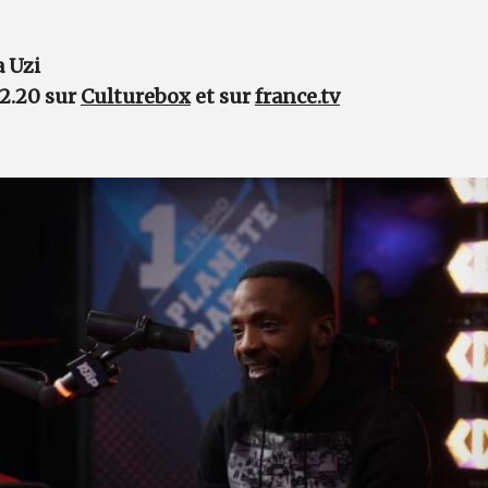
a Uzi
22.20 sur
Culturebox
et sur
france.tv