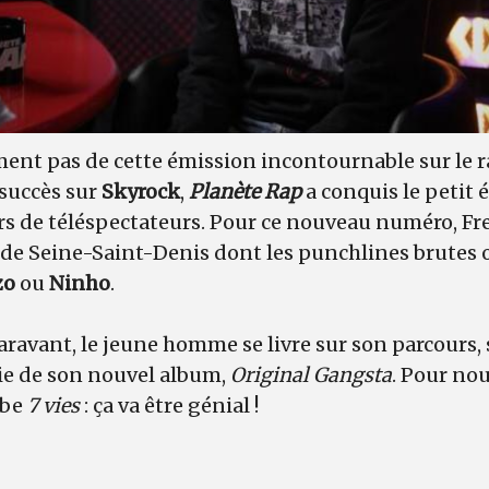
ment pas de cette émission incontournable sur le 
 succès sur
Skyrock
,
Planète Rap
a conquis le petit 
rs de téléspectateurs. Pour ce nouveau numéro, Fr
de Seine-Saint-Denis dont les punchlines brutes o
zo
ou
Ninho
.
avant, le jeune homme se livre sur son parcours,
tie de son nouvel album,
Original Gangsta
. Pour nous
ube
7 vies
: ça va être génial !