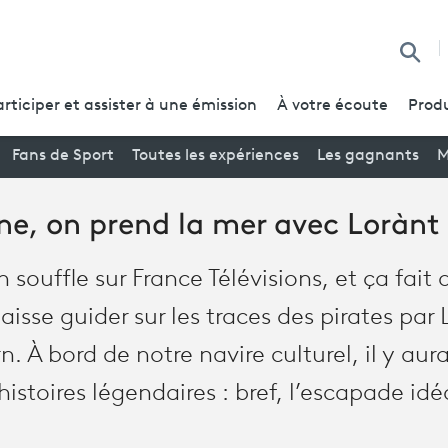
Reche
articiper et assister à une émission
À votre écoute
Produ
Fans de Sport
Toutes les expériences
Les gagnants
M
ne, on prend la mer avec Lorànt
 souffle sur France Télévisions, et ça fait 
aisse guider sur les traces des pirates pa
. À bord de notre navire culturel, il y aura
istoires légendaires : bref, l’escapade idéa