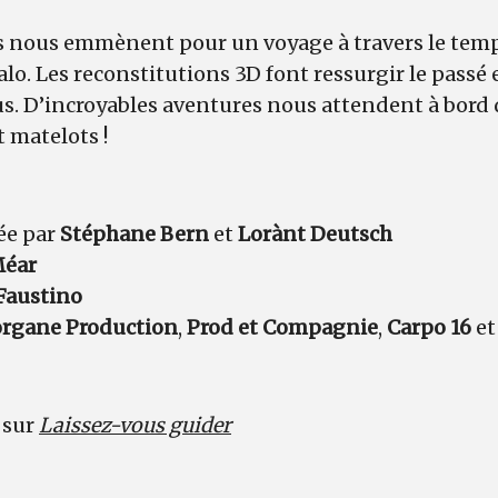
 nous emmènent pour un voyage à travers le temps,
o. Les reconstitutions 3D font ressurgir le passé e
us. D’incroyables aventures nous attendent à bord
t matelots !
ée par
Stéphane Bern
et
Lorànt Deutsch
Méar
 Faustino
rgane Production
,
Prod et Compagnie
,
Carpo 16
e
 sur
Laissez-vous guider