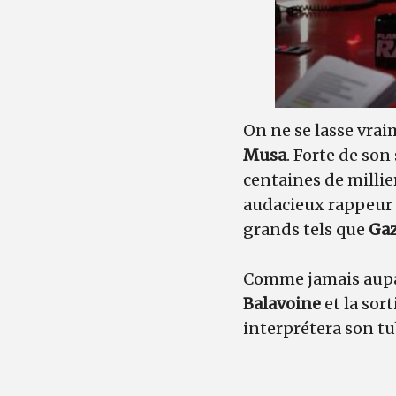
On ne se lasse vrai
Musa
. Forte de son
centaines de millie
audacieux rappeur 
grands tels que
Ga
Comme jamais aupar
Balavoine
et la sor
interprétera son t