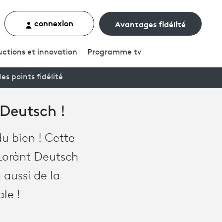
connexion
Avantages fidélité
rcher un contenu
ctions et innovation
Programme
tv
es points fidélité
 Deutsch !
du bien ! Cette
r Lorànt Deutsch
 aussi de la
le !