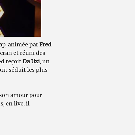
rap, animée par
Fred
écran et réuni des
ed reçoit
Da Uzi
, un
nt séduit les plus
 son amour pour
, en live, il