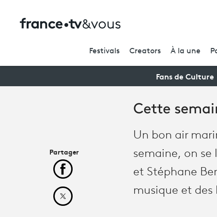
Festivals
Creators
À la une
P
Fans de Culture
Cette semai
Un bon air marin
Partager
semaine, on se l
et Stéphane Bern
Partager cet article sur Facebook
musique et des h
Partager cet article sur X