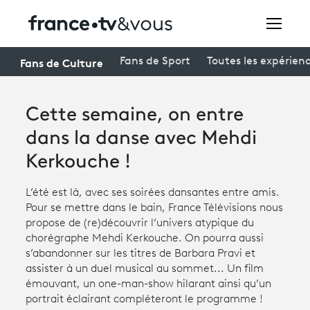
Rechercher
Fans de Culture
Fans de Sport
Toutes les expérien
Cette semaine, on entre
Festivals
dans la danse avec Mehdi
Creators
Kerkouche !
À la une
L’été est là, avec ses soirées dansantes entre amis.
Participer et assister à une émission
Pour se mettre dans le bain, France Télévisions nous
propose de (re)découvrir l’univers atypique du
À votre écoute
chorégraphe Mehdi Kerkouche. On pourra aussi
s’abandonner sur les titres de Barbara Pravi et
Productions et innovation
assister à un duel musical au sommet... Un film
émouvant, un one-man-show hilarant ainsi qu’un
Programme
tv
portrait éclairant compléteront le programme !