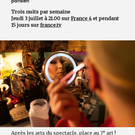
parisien
Trois nuits par semaine
Jeudi 3 juillet à 21.00 sur
France 4
et pendant
15 jours sur
france.tv
e
Après les arts du spectacle, place au 7
art !