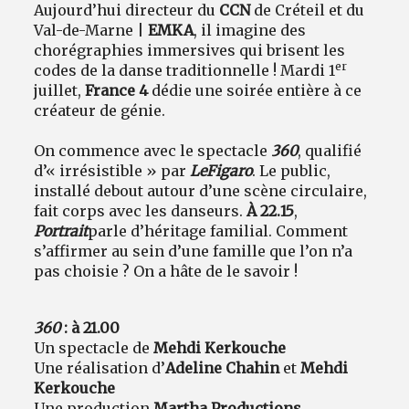
Aujourd’hui directeur du
CCN
de Créteil et du
Val-de-Marne |
EMKA
, il imagine des
chorégraphies immersives qui brisent les
er
codes de la danse traditionnelle ! Mardi 1
juillet,
France 4
dédie une soirée entière à ce
créateur de génie.
On commence avec le spectacle
360
, qualifié
d’« irrésistible » par
Le
Figaro
. Le public,
installé debout autour d’une scène circulaire,
fait corps avec les danseurs.
À 22.15
,
Portrait
parle d’héritage familial. Comment
s’affirmer au sein d’une famille que l’on n’a
pas choisie ? On a hâte de le savoir !
360
: à 21.00
Un spectacle de
Mehdi Kerkouche
Une réalisation d’
Adeline Chahin
et
Mehdi
Kerkouche
Une production
Martha Productions