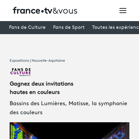
Rechercher
Fans de Culture
Fans de Sport
Toutes les expérien
Festivals
Expositions | Nouvelle-Aquitaine
Creators
À la une
Gagnez deux invitations
Participer et assister à une émission
hautes en couleurs
Bassins des Lumières, Matisse, la symphonie
À votre écoute
des couleurs
Productions et innovation
Programme
tv