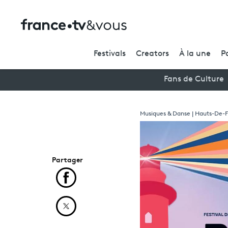
Festivals
Creators
À la une
P
Fans de Culture
Musiques & Danse | Hauts-De-
Partager
Partager cet article sur Facebook
Partager cet article sur X