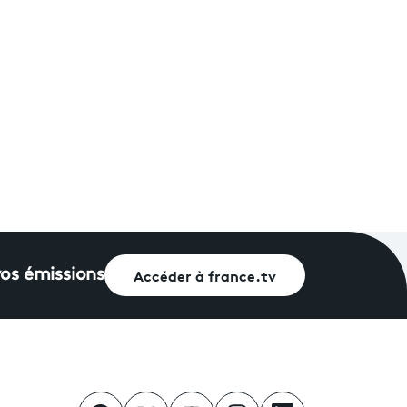
Accéder à france.tv
vos émissions