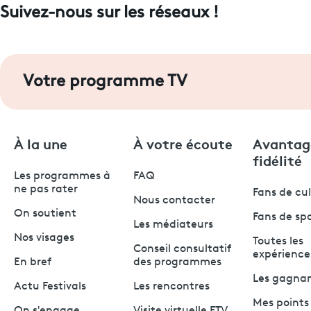
Suivez-nous sur les réseaux !
Votre programme TV
À la une
À votre écoute
Avantag
fidélité
Les programmes à
FAQ
ne pas rater
Fans de cu
Nous contacter
On soutient
Fans de sp
Les médiateurs
Nos visages
Toutes les
Conseil consultatif
expérience
En bref
des programmes
Les gagna
Actu Festivals
Les rencontres
Mes points 
On s'engage
Visite virtuelle FTV