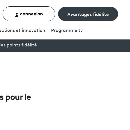
connexion
Avantages fidélité
rcher un contenu
ctions et innovation
Programme
tv
es points fidélité
 pour le