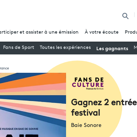
Reche
articiper et assister à une émission
À votre écoute
Produ
Les gagnants
Fans de Sport
Toutes les expériences
M
France
Gagnez 2 entrées
festival
Baie Sonore