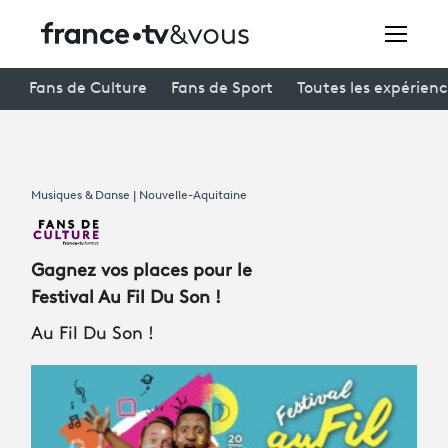
Rechercher
Fans de Culture
Fans de Sport
Toutes les expérien
Festivals
Musiques & Danse | Nouvelle-Aquitaine
Creators
À la une
Gagnez vos places pour le
Participer et assister à une émission
Festival Au Fil Du Son !
Au Fil Du Son !
À votre écoute
Productions et innovation
Programme
tv