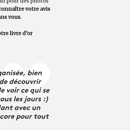
nd pour des photos
connaître votre avis
ans vous
.
re livre d’or
ganisée, bien
 de découvrir
e voir ce qui se
us les jours :)
lant avec un
ncore pour tout