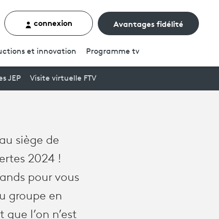
connexion
Avantages fidélité
rcher un contenu
ctions et innovation
Programme
tv
es JEP
Visite virtuelle FTV
 au siège de
ertes 2024 !
rands pour vous
du groupe en
que l’on n’est