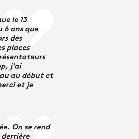
ue le 13
u 6 ans que
ors des
es places
présentateurs
, j'ai
eau au début et
erci et je
ée. On se rend
 derrière