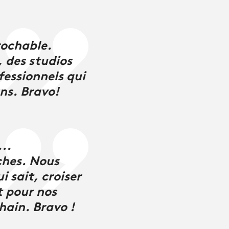
rochable.
 des studios
ofessionnels qui
ons. Bravo!
...
ches. Nous
i sait, croiser
t pour nos
chain. Bravo !