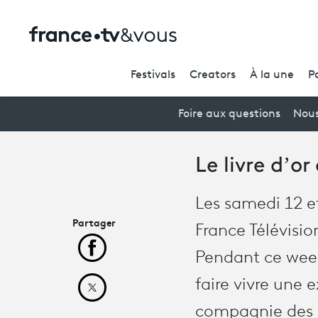
Festivals
Creators
À la une
P
Foire aux questions
Nous
Le livre d’o
Les samedi 12 e
Partager
France Télévisio
Partager cet article sur Facebook
Pendant ce week
faire vivre une
Partager cet article sur X
compagnie des é