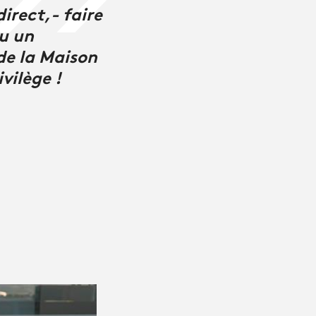
direct,- faire
ou un
 de la Maison
vilège !