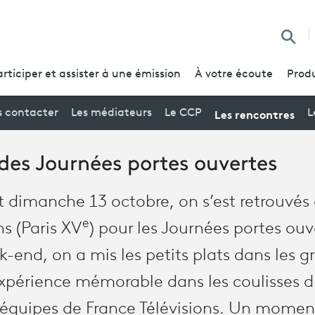
Reche
articiper et assister à une émission
À votre écoute
Produ
Les rencontres
 contacter
Les médiateurs
Le CCP
L
r des Journées portes ouvertes
t dimanche 13 octobre, on s’est retrouvés
e
ns (Paris XV
) pour les Journées portes ouv
-end, on a mis les petits plats dans les g
 expérience mémorable dans les coulisses 
quipes de France Télévisions. Un moment 