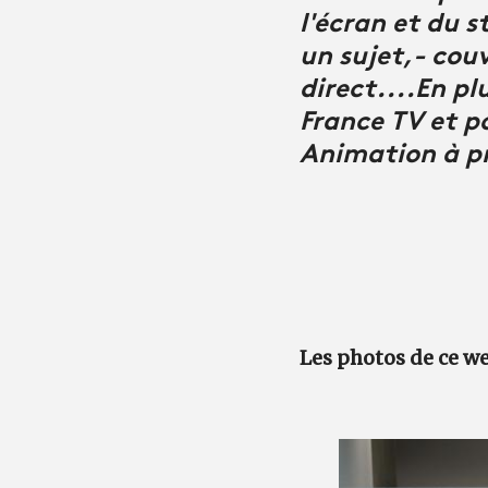
l'écran et du s
un sujet,- cou
direct....En pl
France TV et po
Animation à p
Les photos de ce we