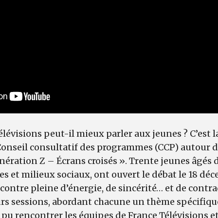
évisions peut-il mieux parler aux jeunes ? C’est l
Conseil consultatif des programmes (CCP) autour d
énération Z – Écrans croisés ». Trente jeunes âgés d
res et milieux sociaux, ont ouvert le débat le 18 dé
ontre pleine d’énergie, de sincérité… et de contra
urs sessions, abordant chacune un thème spécifiqu
ont pu rencontrer les équipes de France Télévisions e