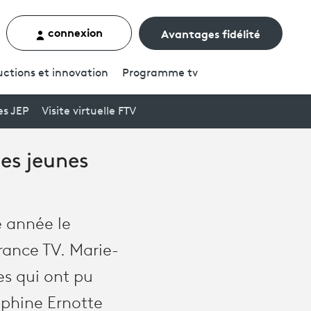
connexion
Avantages fidélité
rcher un contenu
ctions et innovation
Programme
tv
es JEP
Visite virtuelle FTV
es jeunes
e année le
rance TV. Marie-
es qui ont pu
lphine Ernotte