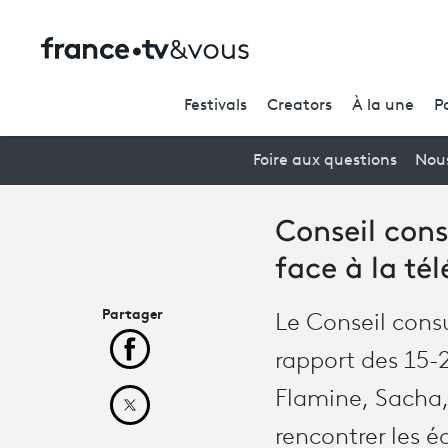
Festivals
Creators
À la une
P
Foire aux questions
Nou
Conseil cons
face à la tél
Partager
Le Conseil cons
Partager cet article sur Facebook
rapport des 15-2
Flamine, Sacha,
Partager cet article sur X
rencontrer les 