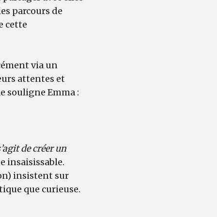
les parcours de
e cette
cément via un
eurs attentes et
 le souligne Emma :
s’agit de créer un
 insaisissable.
on) insistent sur
itique que curieuse.