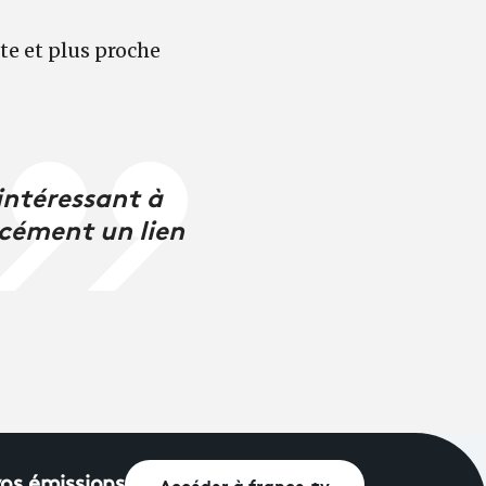
nte et plus proche
intéressant à
rcément un lien
Accéder à france.tv
vos émissions