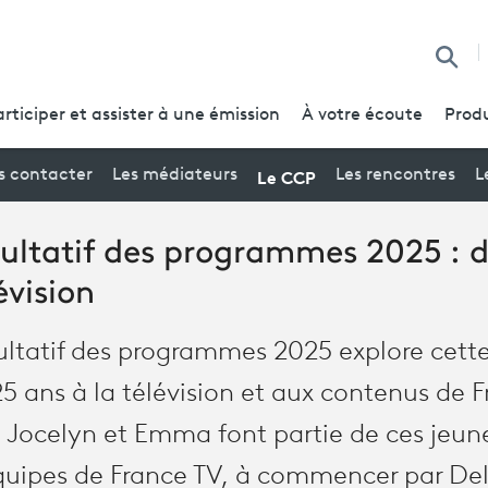
Reche
articiper et assister à une émission
À votre écoute
Produ
Le CCP
s contacter
Les médiateurs
Les rencontres
L
ultatif des programmes 2025 : d
évision
ultatif des programmes 2025 explore cett
5 ans à la télévision et aux contenus de F
 Jocelyn et Emma font partie de ces jeun
équipes de France TV, à commencer par De