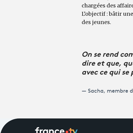
chargées des affair
L’objectif : bâtir u
des jeunes.
On se rend com
dire et que, qu
avec ce qui se 
Sacha, membre du