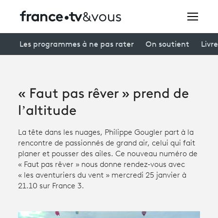
Rechercher
Les programmes à ne pas rater
On soutient
Livre
Festivals
« Faut pas rêver » prend de
Creators
l’altitude
À la une
La tête dans les nuages, Philippe Gougler part à la
rencontre de passionnés de grand air, celui qui fait
Participer et assister à une émission
planer et pousser des ailes. Ce nouveau numéro de
« Faut pas rêver » nous donne rendez-vous avec
À votre écoute
« les aventuriers du vent » mercredi 25 janvier à
21.10 sur France 3.
Productions et innovation
Programme
tv