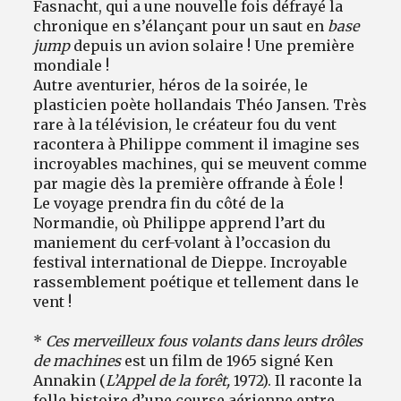
Fasnacht, qui a une nouvelle fois défrayé la
chronique en s’élançant pour un saut en
base
jump
depuis un avion solaire ! Une première
mondiale !
Autre aventurier, héros de la soirée, le
plasticien poète hollandais Théo Jansen. Très
rare à la télévision, le créateur fou du vent
racontera à Philippe comment il imagine ses
incroyables machines, qui se meuvent comme
par magie dès la première offrande à Éole !
Le voyage prendra fin du côté de la
Normandie, où Philippe apprend l’art du
maniement du cerf-volant à l’occasion du
festival international de Dieppe. Incroyable
rassemblement poétique et tellement dans le
vent !
*
Ces merveilleux fous volants dans leurs drôles
de machines
est un film de 1965 signé Ken
Annakin (
L’Appel de la forêt,
1972). Il raconte la
folle histoire d’une course aérienne entre