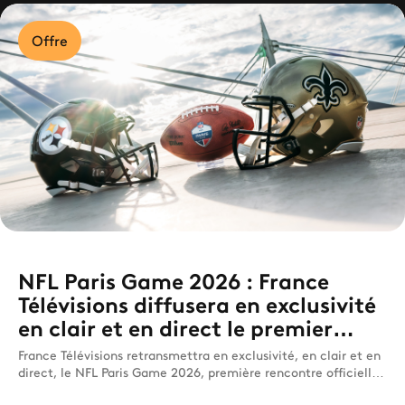
Offre
NFL Paris Game 2026 : France
Télévisions diffusera en exclusivité
en clair et en direct le premier
match officiel de NFL en France
France Télévisions retransmettra en exclusivité, en clair et en
direct, le NFL Paris Game 2026, première rencontre officielle
de la National Football League organisée en France.