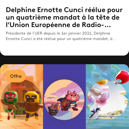
Delphine Ernotte Cunci réélue pour
un quatrième mandat à la tête de
l'Union Européenne de Radio-
télévision
Présidente de l’UER depuis le 1er janvier 2021, Delphine
Ernotte Cunci a été réélue pour un quatrième mandat, à
compter du 1er janvier 2027.
Offre