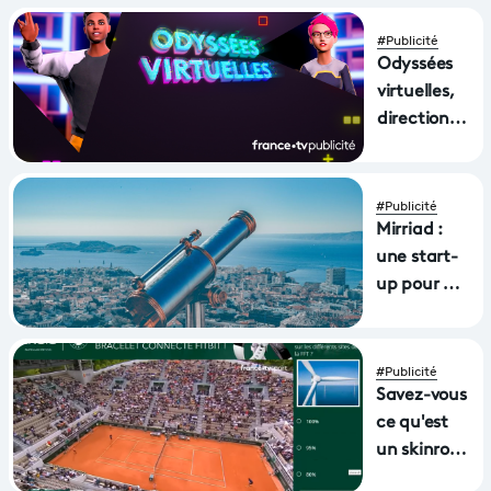
#Publicité
Odyssées
virtuelles,
direction
2035 avec
la régie
publicitaire
#Publicité
de France
Mirriad :
Télévisions
une start-
up pour un
placement
de produit
innovant
#Publicité
Savez-vous
ce qu'est
un skinroll
?