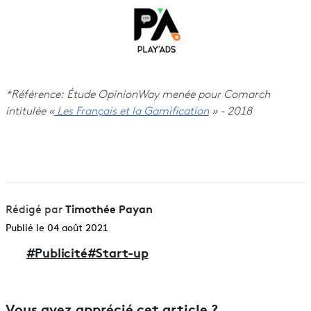
*Référence: Étude OpinionWay menée pour Comarch
intitulée «
Les Français et la Gamification
» - 2018
Timothée Payan
Rédigé par
Publié le 04 août 2021
#
Publicité
#
Start-up
Vous avez apprécié cet article ?