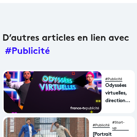
D’autres articles en lien avec
#Publicité
#Publicité
Odyssées
virtuelles,
direction
2035 avec
la régie
#Start-
publicitaire
#Publicité
up
de France
[Portrait