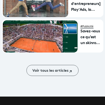
Télévisions
d’entrepreneurs]
Play’Ads, la
start up qui veut
révolutionner la
#Publicité
publicité
Savez-vous
ce qu'est
un skinroll
?
Voir tous les articles